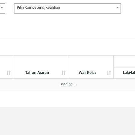
Pilih Kompetensi Keahlian
Tahun Ajaran
Wali Kelas
Laki-la
Tahun Ajaran
Wali Kelas
Laki-la
Loading...