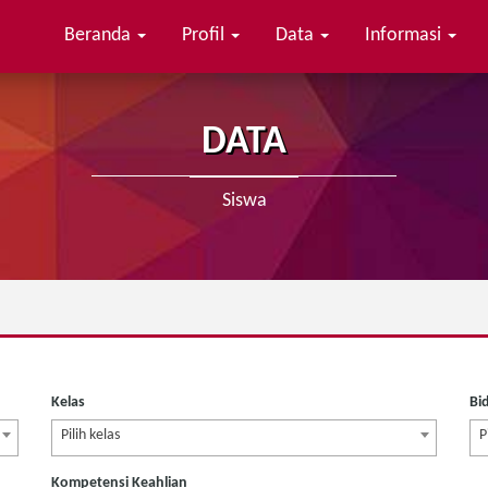
Beranda
Profil
Data
Informasi
n bagikan
DATA
Siswa
Kelas
Bi
Pilih kelas
P
Kompetensi Keahlian