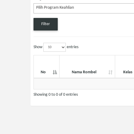
Pilih Program Keahlian
Filter
Show
entries
No
Nama Rombel
Kelas
No
Nama Rombel
Kelas
Showing 0 to 0 of 0 entries