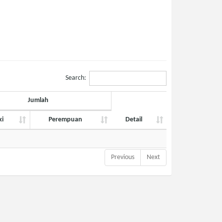
Search:
Jumlah
ki
Perempuan
Detail
ki
Jumlah
Perempuan
Detail
Previous
Next