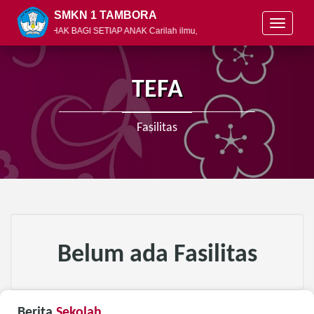
SMKN 1 TAMBORA
T
N ADALAH HAK BAGI SETIAP ANAK Carilah ilmu, pelajari, dan bagikan
o
g
g
l
TEFA
e
n
a
Fasilitas
v
i
g
a
t
i
o
n
Belum ada Fasilitas
Berita
Sekolah