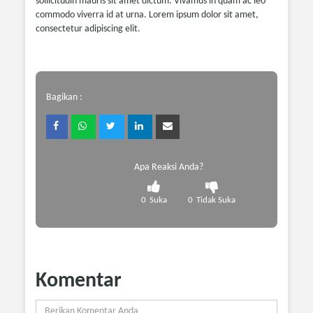
sollicitudin mauris sit amet dictum. Vivamus in quam ac leo
commodo viverra id at urna. Lorem ipsum dolor sit amet,
consectetur adipiscing elit.
Bagikan :
Apa Reaksi Anda?
0
Suka
0
Tidak Suka
Komentar